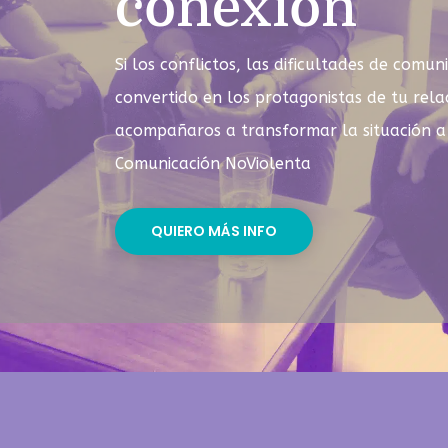
conexión
Si los conflictos, las dificultades de comun
convertido en los protagonistas de tu rel
acompañaros a transformar la situación a 
Comunicación NoViolenta
QUIERO MÁS INFO