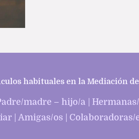
culos habituales en la Mediación de
 Padre/madre – hijo/a | Hermanas
iar | Amigas/os | Colaboradoras/e